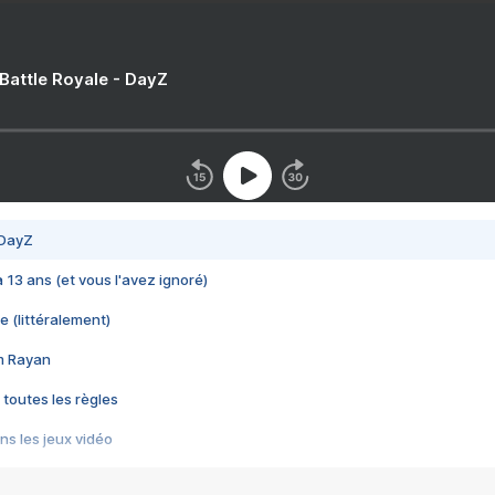
 Battle Royale - DayZ
 DayZ
 a 13 ans (et vous l'avez ignoré)
e (littéralement)
im Rayan
 toutes les règles
s les jeux vidéo
us choquant de Rockstar ? - Le scandale BULLY