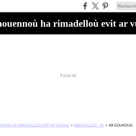
ouennoù ha rimadelloù evit ar v
Publicité
NNOÙ HA RIMADELLOÙ EVIT AR VUGALE
>
RIMADELLOÙ - K1
>
AR GOUKOUG