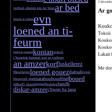
2 décemb
ar bed
verboù ober
en em lec'hian
Ar g
evn
deizioù ar sizhun
Kouko
loened an ti-
Tokoù 
feurm
Kouko
Koukou
kontan
pokoù
gouel ar rouaned
Lakait
c'hoarioù lammat war ar varlenn
an amzer
korf
luskellerez
Me dor
loened gouez
dañsal
Meurlarjez
livioù
boued
marabouboudfisel
bloavezh mat
familh
dilhad
5 skiant
Nedeleg
keginan
diskar-amzer
c'hwen ha laou