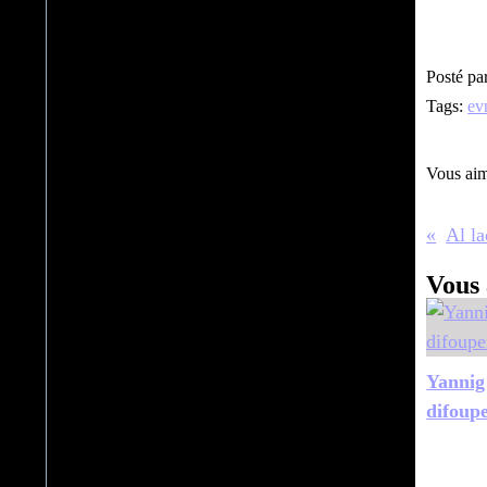
Posté pa
Tags:
ev
Vous ai
Al l
Vous 
Yannig
difoup