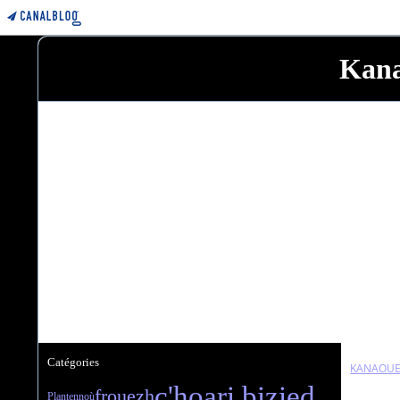
Kana
Catégories
KANAOUE
c'hoari bizied
frouezh
Plantennoù