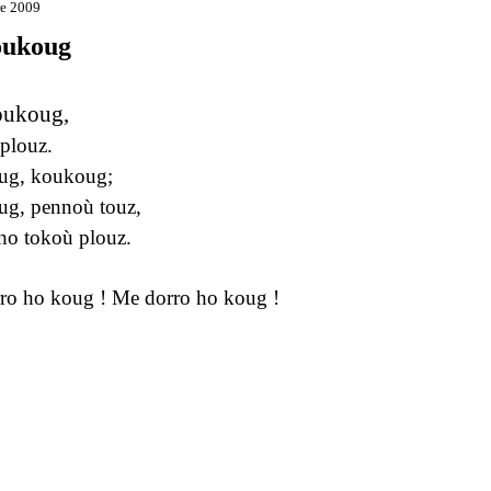
re 2009
oukoug
ukoug,
plouz.
ug, koukoug;
g, pennoù touz,
 ho tokoù plouz.
ro ho koug ! Me dorro ho koug !