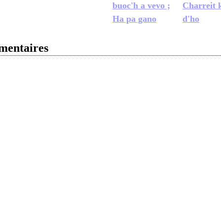
buoc'h a vevo ;
Charreit 
Ha pa gano
d'ho
entaires