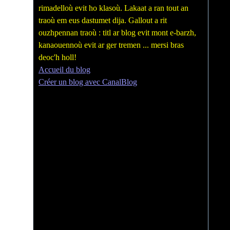
rimadelloù evit ho klasoù. Lakaat a ran tout an
traoù em eus dastumet dija. Gallout a rit
ouzhpennan traoù : titl ar blog evit mont e-barzh,
kanaouennoù evit ar ger tremen ... mersi bras
deoc'h holl!
Accueil du blog
Créer un blog avec CanalBlog