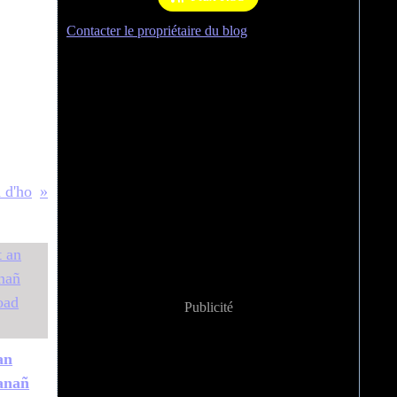
Contacter le propriétaire du blog
 d'ho
Publicité
an
anañ