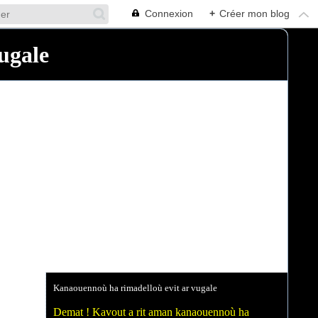
Connexion
+
Créer mon blog
ugale
Kanaouennoù ha rimadelloù evit ar vugale
Demat ! Kavout a rit aman kanaouennoù ha