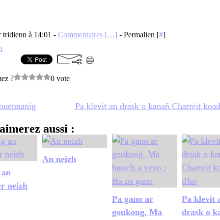
r tridienn à 14:01 -
Commentaires [
…
]
- Permalien [
#
]
n
mez ?
0 vote
aouennanig
Pa klevit an drask o kanañ Charreit koad
aimerez aussi :
An neizh
 an
er neizh
Pa gano ar
Pa klevit 
goukoug, Ma
drask o k