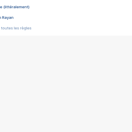
e (littéralement)
im Rayan
 toutes les règles
s les jeux vidéo
us choquant de Rockstar ? - Le scandale BULLY
e plus moche de Steam
du RÊVE tourne au CAUCHEMAR
pendant 8 heures
it… à tort
umiliés par un jeu vidéo
ire - Final Fantasy 8
ti un empire - Age of Empires