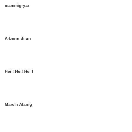
mammig-yar
A-benn dilun
Hei ! Hei! Hei !
Marc'h Alanig