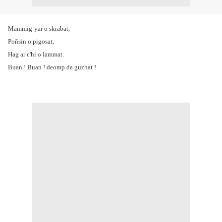
Mammig-yar o skrabat,
Poñsin o pigosat,
Hag ar c'hi o lammat.
Buan ! Buan ! deomp da guzhat !