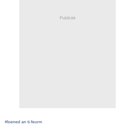
Publicité
#loened an ti-feurm