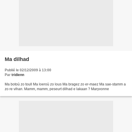
Ma dilhad
Publié le 02/12/2009 à 13:00
Par
tridienn
Ma botoù zo toull Ma loeroù zo lous Ma bragez zo er-maez Ma sae-stamm a
zo re vihan. Mamm, mamm, peseurt dilhad e lakaan ? Maryvonne