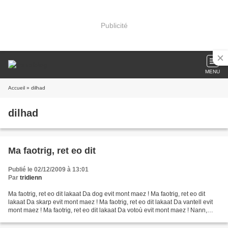
Publicité
MENU
Accueil
» dilhad
dilhad
Ma faotrig, ret eo dit
Publié le 02/12/2009 à 13:01
Par
tridienn
Ma faotrig, ret eo dit lakaat Da dog evit mont maez ! Ma faotrig, ret eo dit
lakaat Da skarp evit mont maez ! Ma faotrig, ret eo dit lakaat Da vantell evit
mont maez ! Ma faotrig, ret eo dit lakaat Da votoù evit mont maez ! Nann,
nann n'ez in ket er maez,...