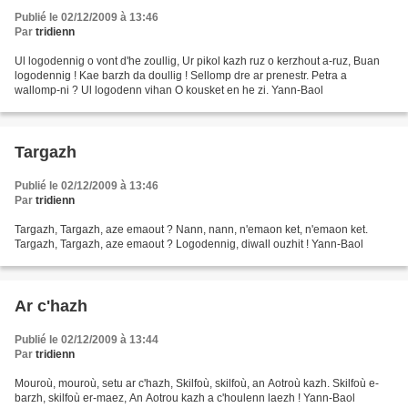
Publié le 02/12/2009 à 13:46
Par
tridienn
Ul logodennig o vont d'he zoullig, Ur pikol kazh ruz o kerzhout a-ruz, Buan
logodennig ! Kae barzh da doullig ! Sellomp dre ar prenestr. Petra a
wallomp-ni ? Ul logodenn vihan O kousket en he zi. Yann-Baol
Targazh
Publié le 02/12/2009 à 13:46
Par
tridienn
Targazh, Targazh, aze emaout ? Nann, nann, n'emaon ket, n'emaon ket.
Targazh, Targazh, aze emaout ? Logodennig, diwall ouzhit ! Yann-Baol
Ar c'hazh
Publié le 02/12/2009 à 13:44
Par
tridienn
Mouroù, mouroù, setu ar c'hazh, Skilfoù, skilfoù, an Aotroù kazh. Skilfoù e-
barzh, skilfoù er-maez, An Aotrou kazh a c'houlenn laezh ! Yann-Baol