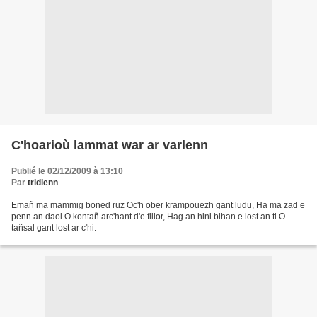
C'hoarioù lammat war ar varlenn
Publié le 02/12/2009 à 13:10
Par
tridienn
Emañ ma mammig boned ruz Oc'h ober krampouezh gant ludu, Ha ma zad e
penn an daol O kontañ arc'hant d'e fillor, Hag an hini bihan e lost an ti O
tañsal gant lost ar c'hi.