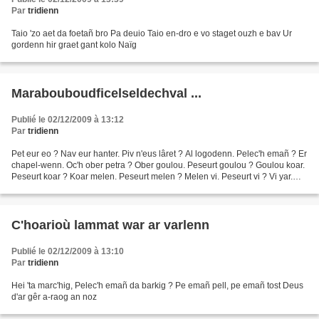
Par
tridienn
Taio 'zo aet da foetañ bro Pa deuio Taio en-dro e vo staget ouzh e bav Ur
gordenn hir graet gant kolo Naïg
Marabouboudficelseldechval ...
Publié le 02/12/2009 à 13:12
Par
tridienn
Pet eur eo ? Nav eur hanter. Piv n'eus lâret ? Al logodenn. Pelec'h emañ ? Er
chapel-wenn. Oc'h ober petra ? Ober goulou. Peseurt goulou ? Goulou koar.
Peseurt koar ? Koar melen. Peseurt melen ? Melen vi. Peseurt vi ? Vi yar.
Peseurt yar ? Yar wenn. Peseurt...
C'hoarioù lammat war ar varlenn
Publié le 02/12/2009 à 13:10
Par
tridienn
Hei 'ta marc'hig, Pelec'h emañ da barkig ? Pe emañ pell, pe emañ tost Deus
d'ar gêr a-raog an noz