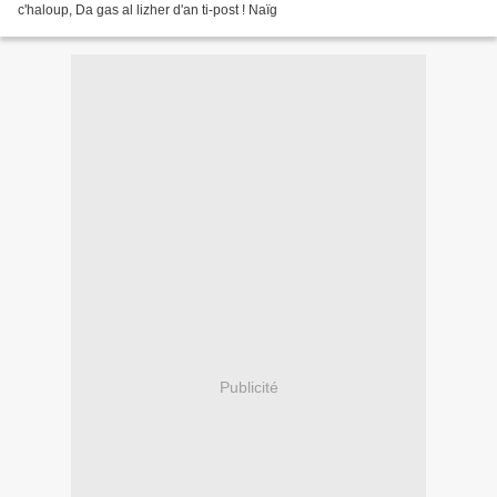
c'haloup, Da gas al lizher d'an ti-post ! Naïg
Publicité