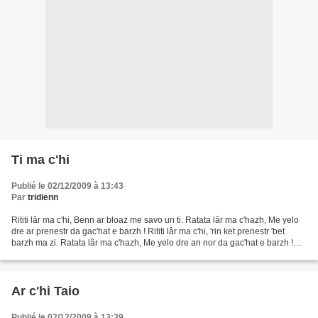
Ti ma c'hi
Publié le 02/12/2009 à 13:43
Par
tridienn
Rititi lâr ma c'hi, Benn ar bloaz me savo un ti. Ratata lâr ma c'hazh, Me yelo
dre ar prenestr da gac'hat e barzh ! Rititi lâr ma c'hi, 'rin ket prenestr 'bet
barzh ma zi. Ratata lâr ma c'hazh, Me yelo dre an nor da gac'hat e barzh !
Rititi lâr ma c'hi,...
Ar c'hi Taio
Publié le 02/12/2009 à 13:39