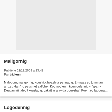
Maligornig
Publié le 02/12/2009 à 13:48
Par
tridienn
Malogorn, maligornig, Kouskit c'hoazh ur pennadig. Er-maez eo tomm an
amzer, Ha n'ho peus netra d'ober. Koumoulenn, koumoulennig,< /span>
Deut amañ , deuit koustadig. Lakait ar glav da gouezhañ Poent eo labourat
bremañ ! Maligorn, maligornig, Tennit er-maez...
Logodennig