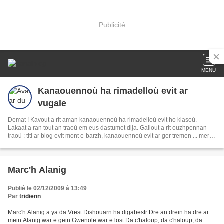
Publicité
MENU
Kanaouennoù ha rimadelloù evit ar
vugale
Demat ! Kavout a rit aman kanaouennoù ha rimadelloù evit ho klasoù.
Lakaat a ran tout an traoù em eus dastumet dija. Gallout a rit ouzhpennan
traoù : titl ar blog evit mont e-barzh, kanaouennoù evit ar ger tremen ... mersi
bras deoc'h holl!
Marc'h Alanig
Publié le 02/12/2009 à 13:49
Par
tridienn
Marc'h Alanig a ya da Vrest Dishouarn ha digabestr Dre an drein ha dre ar
mein Alanig war e gein Gwenole war e lost Da c'haloup, da c'haloup, da